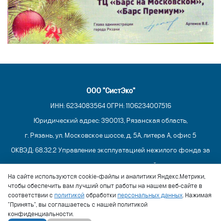
ООО "СистЭко"
ИНН: 6234083564 ОГРН: 1106234007516
Юридический адрес: 390013, Рязанская область,
г. Рязань, ул. Московское шоссе, д. 5А, литера А, офис 5
ОКВЭД: 68.32.2 Управление эксплуатацией нежилого фонда за
вознаграждение или на договорной основе
На сайте используются cookie-файлы и аналитики Яндекс.Метрики,
Контакты
чтобы обеспечить вам лучший опыт работы на нашем веб-сайте в
+7 (4912) 77-93-60
соответствии с
политикой
обработки
персональных данных
. Нажимая
"Принять", вы соглашаетесь с нашей политикой
secretar@sisteco.ru
конфиденциальности.